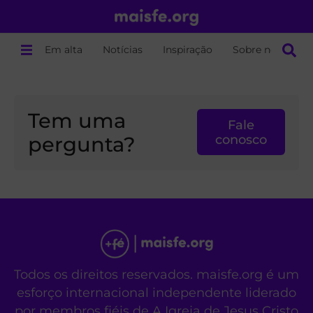
Em alta
Notícias
Inspiração
Sobre nós
Tem uma
Fale
pergunta?
conosco
Todos os direitos reservados. maisfe.org é um
esforço internacional independente liderado
por membros fiéis de A Igreja de Jesus Cristo