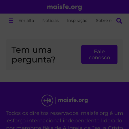
Em alta
Notícias
Inspiração
Sobre nós
Tem uma
Fale
pergunta?
conosco
Todos os direitos reservados. maisfe.org é um
esforço internacional independente liderado
por membros fiéis de A Igreja de Jesus Cristo