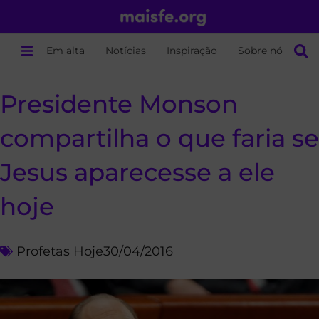
Em alta
Notícias
Inspiração
Sobre nós
Presidente Monson
compartilha o que faria se
Jesus aparecesse a ele
hoje
Profetas Hoje
30/04/2016