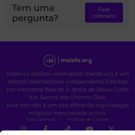
Tem uma
Fale
pergunta?
conosco
Todos os direitos reservados. maisfe.org é um
esforço internacional independente liderado
por membros fiéis de A Igreja de Jesus Cristo
dos Santos dos Últimos Dias.
Este site não é um site oficial da organização
religiosa mencionada acima.
Fale Conosco
Políticas de Cookies