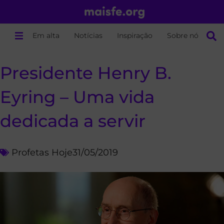
Em alta
Notícias
Inspiração
Sobre nós
Presidente Henry B.
Eyring – Uma vida
dedicada a servir
Profetas Hoje
31/05/2019