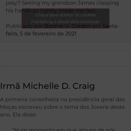
pray? Seeing my grandson James clasping
his hands so tightly made me feel…
Clique para aceitar os cookies
marketing e ativar este conteúdo
Publicado por
Bonnie H. Cordon
em
Sexta-
feira, 5 de fevereiro de 2021
Irmã Michelle D. Craig
A primeira conselheira na presidência geral das
Moças escreveu sobre o tema dos Jovens deste
ano. Ela disse:
“Num momento em que alguns de nós