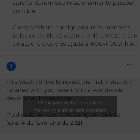
aprofundarem seu relacionamento pessoal
com Ele.
Compartilhem comigo algumas maneiras
pelas quais Ele os acalma e dá certeza a seu
coração, e o que os ajuda a #OuvirOSenhor.”
This week I’d like to revisit the first invitation
I shared with you recently in a worldwide
devotional. It was to be…
Clique para aceitar os cookies
marketing e ativar este conteúdo
Publicado por
Gerrit W. Gong
em
Quinta-
feira, 4 de fevereiro de 2021