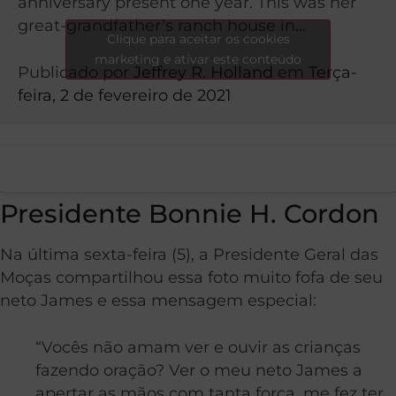
anniversary present one year. This was her
great-grandfather’s ranch house in…
Clique para aceitar os cookies
marketing e ativar este conteúdo
Publicado por
Jeffrey R. Holland
em
Terça-
feira, 2 de fevereiro de 2021
Presidente Bonnie H. Cordon
Na última sexta-feira (5), a Presidente Geral das
Moças compartilhou essa foto muito fofa de seu
neto James e essa mensagem especial:
“Vocês não amam ver e ouvir as crianças
fazendo oração? Ver o meu neto James a
apertar as mãos com tanta força, me fez ter