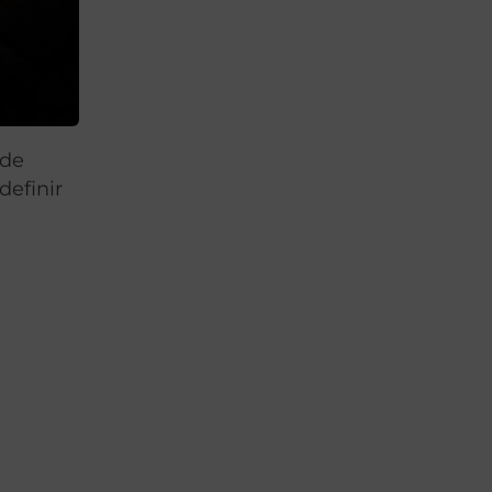
 de
efinir