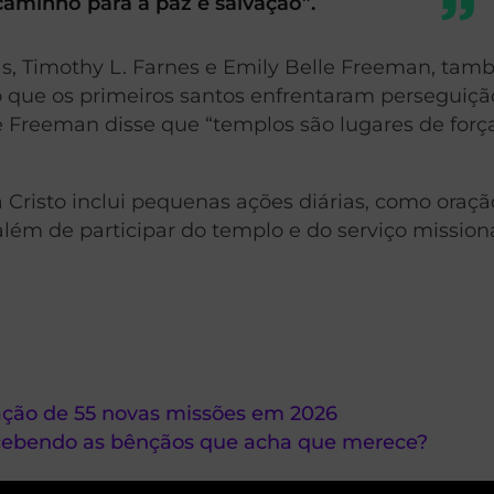
 caminho para a paz e salvação”.
as, Timothy L. Farnes e Emily Belle Freeman, ta
o que os primeiros santos enfrentaram perseguiçã
e Freeman disse que “templos são lugares de forç
Cristo inclui pequenas ações diárias, como oraçã
além de participar do templo e do serviço missioná
riação de 55 novas missões em 2026
ecebendo as bênçãos que acha que merece?