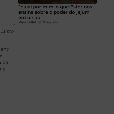
Jejuai por mim: o que Ester nos
ensina sobre o poder do jejum
em união
Para refletir
31/07/2026
rais dos
Cristo
lland
s,
a da
ria