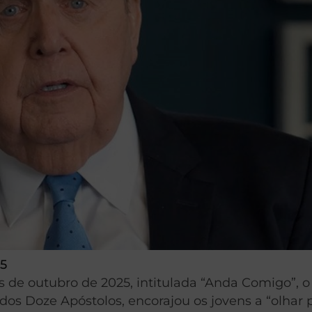
25
 de outubro de 2025, intitulada “Anda Comigo”, o
dos Doze Apóstolos, encorajou os jovens a “olhar 