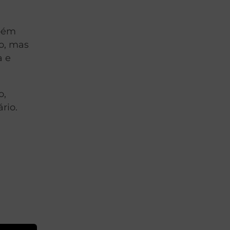
mbém
o, mas
a e
o,
rio.