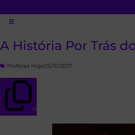
A História Por Trás 
Profetas Hoje
05/10/2017
Copiar link