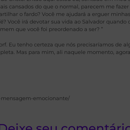
is cansados do que o normal, parecem me fazer u
rtilhar o fardo? Você me ajudará a erguer minhas
 fé? Você irá devotar sua vida ao Salvador quand
homem que você foi preordenado a ser? ”
dorf. Eu tenho certeza que nós precisaríamos de a
mpleta. Mas para mim, ali naquele momento, agora
orf-mensagem-emocionante/
Deixe seu comentári