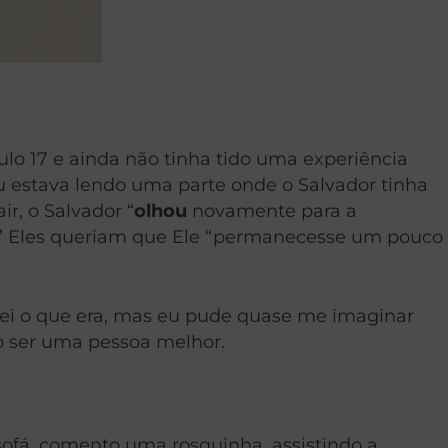
tulo 17 e ainda não tinha tido uma experiência
eu estava lendo uma parte onde o Salvador tinha
r, o Salvador “
olhou
novamente para a
. ” Eles queriam que Ele “permanecesse um pouco
sei o que era, mas eu pude quase me imaginar
o ser uma pessoa melhor.
sofá, comento uma rosquinha, assistindo a