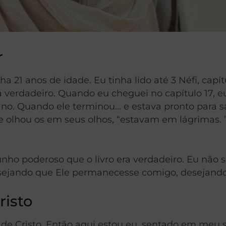
r
ha 21 anos de idade. Eu tinha lido até 3 Néfi, capí
ra verdadeiro. Quando eu cheguei no capítulo 17, 
no. Quando ele terminou… e estava pronto para sai
le olhou os em seus olhos, “estavam em lágrimas
ho poderoso que o livro era verdadeiro. Eu não 
desejando que Ele permanecesse comigo, desejand
risto
 de Cristo. Então aqui estou eu, sentado em meu 