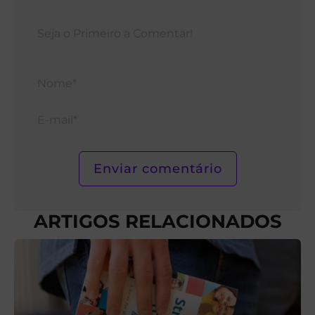
Nom
E-
mail*
ARTIGOS RELACIONADOS