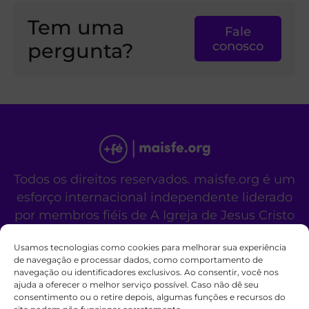
Tem uma
Fale
pergunta?
conosco
Todos os direitos reservados. maisfe.org é um
esforço internacional independente liderado
por membros fiéis de A Igreja de Jesus Cristo
dos Santos dos Últimos Dias.
Usamos tecnologias como cookies para melhorar sua experiência
Este site não é um site oficial da organização
de navegação e processar dados, como comportamento de
religiosa mencionada acima.
navegação ou identificadores exclusivos. Ao consentir, você nos
Fale Conosco
Políticas de Cookies
ajuda a oferecer o melhor serviço possível. Caso não dê seu
consentimento ou o retire depois, algumas funções e recursos do