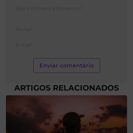
Nom
E-
mail*
ARTIGOS RELACIONADOS