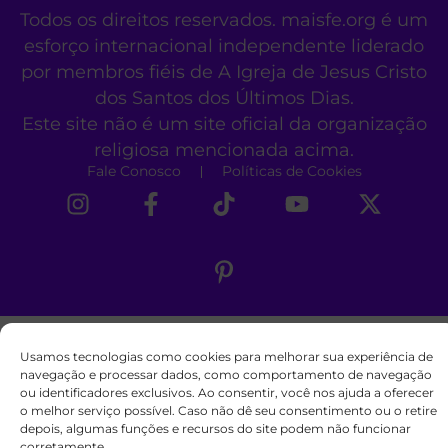
Todos os direitos reservados. maisfe.org é um
esforço internacional independente liderado
por membros fiéis de A Igreja de Jesus Cristo
dos Santos dos Últimos Dias.
Este site não é um site oficial da organização
religiosa mencionada acima.
Fale Conosco
Políticas de Cookies
Usamos tecnologias como cookies para melhorar sua experiência de
navegação e processar dados, como comportamento de navegação
ou identificadores exclusivos. Ao consentir, você nos ajuda a oferecer
o melhor serviço possível. Caso não dê seu consentimento ou o retire
depois, algumas funções e recursos do site podem não funcionar
corretamente.