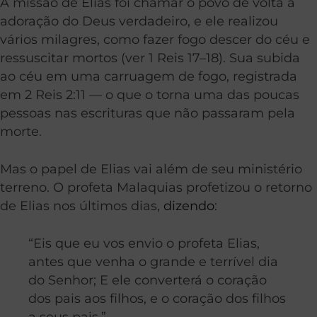
A missão de Elias foi chamar o povo de volta à
adoração do Deus verdadeiro, e ele realizou
vários milagres, como fazer fogo descer do céu e
ressuscitar mortos (ver 1 Reis 17–18). Sua subida
ao céu em uma carruagem de fogo, registrada
em 2 Reis 2:11 — o que o torna uma das poucas
pessoas nas escrituras que não passaram pela
morte.
Mas o papel de Elias vai além de seu ministério
terreno. O profeta Malaquias profetizou o retorno
de Elias nos últimos dias,
dizendo
:
“Eis que eu vos envio o profeta Elias,
antes que venha o grande e terrível dia
do Senhor; E ele converterá o coração
dos pais aos filhos, e o coração dos filhos
a seus pais.”