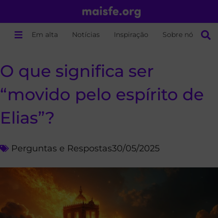
Em alta
Notícias
Inspiração
Sobre nós
O que significa ser
“movido pelo espírito de
Elias”?
Perguntas e Respostas
30/05/2025