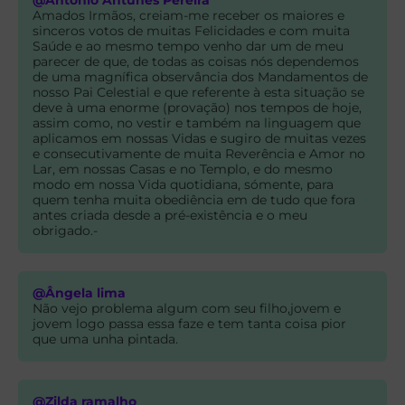
@António Antunes Pereira
Amados Irmãos, creiam-me receber os maiores e
sinceros votos de muitas Felicidades e com muita
Saúde e ao mesmo tempo venho dar um de meu
parecer de que, de todas as coisas nós dependemos
de uma magnífica observância dos Mandamentos de
nosso Pai Celestial e que referente à esta situação se
deve à uma enorme (provação) nos tempos de hoje,
assim como, no vestir e também na linguagem que
aplicamos em nossas Vidas e sugiro de muitas vezes
e consecutivamente de muita Reverência e Amor no
Lar, em nossas Casas e no Templo, e do mesmo
modo em nossa Vida quotidiana, sómente, para
quem tenha muita obediência em de tudo que fora
antes criada desde a pré-existência e o meu
obrigado.-
@Ângela lima
Não vejo problema algum com seu filho,jovem e
jovem logo passa essa faze e tem tanta coisa pior
que uma unha pintada.
@Zilda ramalho