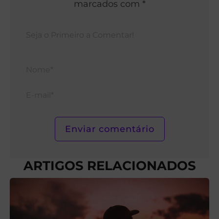
marcados com *
Nom
E-
mail*
ARTIGOS RELACIONADOS