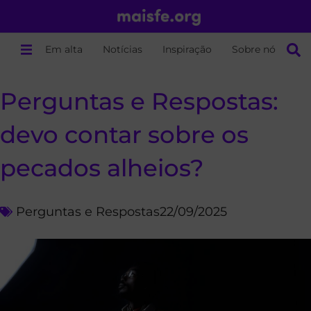
Em alta
Notícias
Inspiração
Sobre nós
Perguntas e Respostas:
devo contar sobre os
pecados alheios?
Perguntas e Respostas
22/09/2025