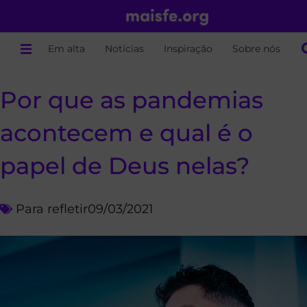
Em alta
Notícias
Inspiração
Sobre nós
Por que as pandemias
acontecem e qual é o
papel de Deus nelas?
Para refletir
09/03/2021