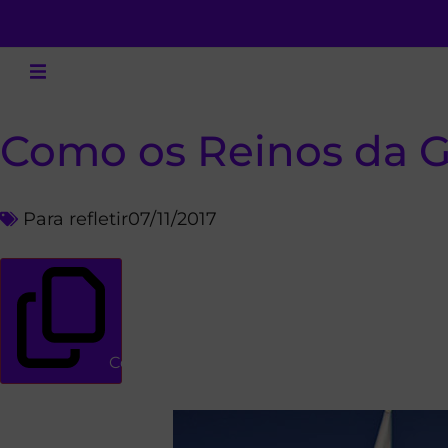
Como os Reinos da G
Para refletir
07/11/2017
Copiar link