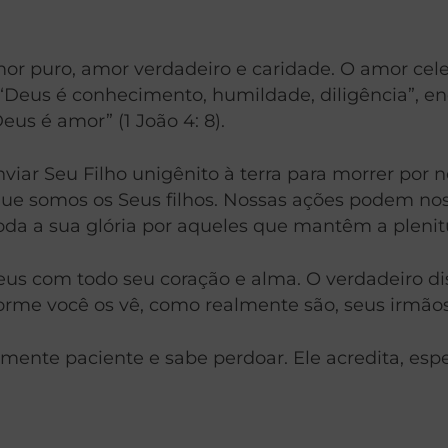
r puro, amor verdadeiro e caridade. O amor celes
Deus é conhecimento, humildade, diligência”, enq
eus é amor” (1 João 4: 8).
iar Seu Filho unigênito à terra para morrer por nó
ue somos os Seus filhos. Nossas ações podem nos
 toda a sua glória por aqueles que mantêm a pleni
eus com todo seu coração e alma. O verdadeiro di
orme você os vê, como realmente são, seus irmãos
ente paciente e sabe perdoar. Ele acredita, esper