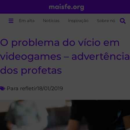
Em alta
Notícias
Inspiração
Sobre nós
O problema do vício em
videogames – advertência
dos profetas
Para refletir
18/01/2019