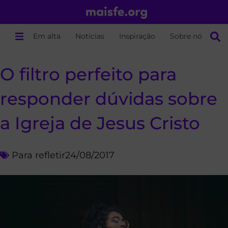
Em alta
Notícias
Inspiração
Sobre nós
O filtro perfeito para
responder dúvidas sobre
a Igreja de Jesus Cristo
Para refletir
24/08/2017