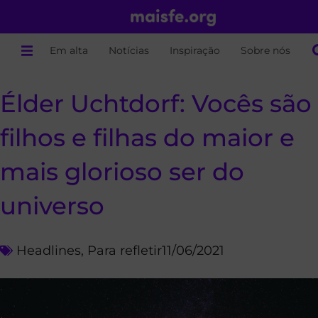
Em alta
Notícias
Inspiração
Sobre nós
Élder Uchtdorf: Vocês são
filhos e filhas do maior e
mais glorioso ser do
universo
Headlines
,
Para refletir
11/06/2021