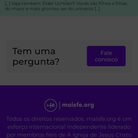
[…] Veja também: Élder Uchtdorf: Vocês são filhos e filhas
do maior e mais glorioso ser do universo […]
Tem uma
Fale
pergunta?
conosco
Todos os direitos reservados. maisfe.org é um
esforço internacional independente liderado
por membros fiéis de A Igreja de Jesus Cristo