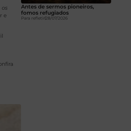
Antes de sermos pioneiros,
 os
fomos refugiados
r e
Para refletir
28/07/2026
il
nfira