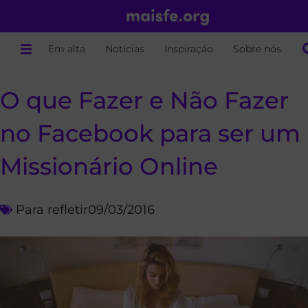
Em alta
Notícias
Inspiração
Sobre nós
O que Fazer e Não Fazer
no Facebook para ser um
Missionário Online
Para refletir
09/03/2016