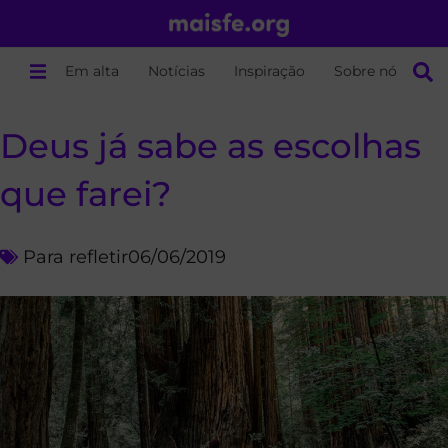
Em alta
Notícias
Inspiração
Sobre nós
Deus já sabe as escolhas
que farei?
Para refletir
06/06/2019