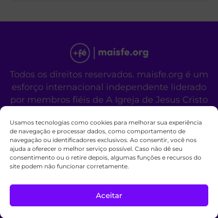
Todos os direitos reservados. maisfe.org é um
esforço internacional independente liderado
por membros fiéis de A Igreja de Jesus Cristo
dos Santos dos Últimos Dias.
Usamos tecnologias como cookies para melhorar sua experiência
Este site não é um site oficial da organização
de navegação e processar dados, como comportamento de
religiosa mencionada acima.
navegação ou identificadores exclusivos. Ao consentir, você nos
Fale Conosco
Políticas de Cookies
ajuda a oferecer o melhor serviço possível. Caso não dê seu
consentimento ou o retire depois, algumas funções e recursos do
site podem não funcionar corretamente.
Aceitar