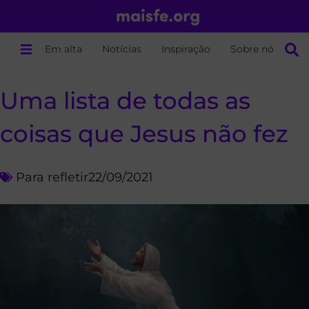
Em alta
Notícias
Inspiração
Sobre nós
Uma lista de todas as
coisas que Jesus não fez
Para refletir
22/09/2021