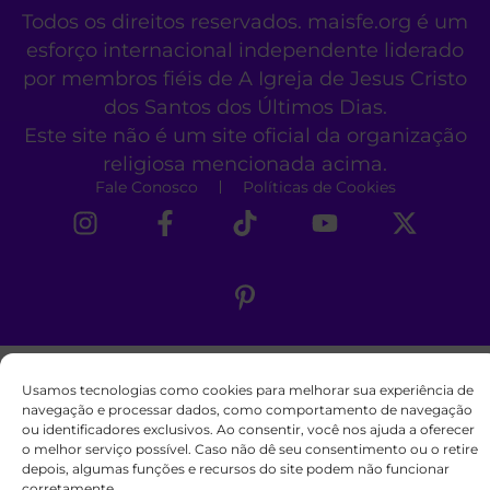
Todos os direitos reservados. maisfe.org é um
esforço internacional independente liderado
por membros fiéis de A Igreja de Jesus Cristo
dos Santos dos Últimos Dias.
Este site não é um site oficial da organização
religiosa mencionada acima.
Fale Conosco
Políticas de Cookies
Usamos tecnologias como cookies para melhorar sua experiência de
navegação e processar dados, como comportamento de navegação
ou identificadores exclusivos. Ao consentir, você nos ajuda a oferecer
o melhor serviço possível. Caso não dê seu consentimento ou o retire
depois, algumas funções e recursos do site podem não funcionar
corretamente.