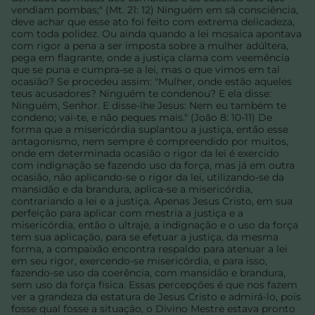
vendiam pombas;" (Mt. 21: 12) Ninguém em sã consciência,
deve achar que esse ato foi feito com extrema delicadeza,
com toda polidez. Ou ainda quando a lei mosaica apontava
com rigor a pena a ser imposta sobre a mulher adúltera,
pega em flagrante, onde a justiça clama com veemência
que se puna e cumpra-se a lei, mas o que vimos em tal
ocasião? Se procedeu assim: "Mulher, onde estão aqueles
teus acusadores? Ninguém te condenou? E ela disse:
Ninguém, Senhor. E disse-lhe Jesus: Nem eu também te
condeno; vai-te, e não peques mais." (João 8: 10-11) De
forma que a misericórdia suplantou a justiça, então esse
antagonismo, nem sempre é compreendido por muitos,
onde em determinada ocasião o rigor da lei é exercido
com indignação se fazendo uso da força, mas já em outra
ocasião, não aplicando-se o rigor da lei, utilizando-se da
mansidão e da brandura, aplica-se a misericórdia,
contrariando a lei e a justiça. Apenas Jesus Cristo, em sua
perfeição para aplicar com mestria a justiça e a
misericórdia, então o ultraje, a indignação e o uso da força
tem sua aplicação, para se efetuar a justiça, da mesma
forma, a compaixão encontra respaldo para atenuar a lei
em seu rigor, exercendo-se misericórdia, e para isso,
fazendo-se uso da coerência, com mansidão e brandura,
sem uso da força física. Essas percepções é que nos fazem
ver a grandeza da estatura de Jesus Cristo e admirá-lo, pois
fosse qual fosse a situação, o Divino Mestre estava pronto