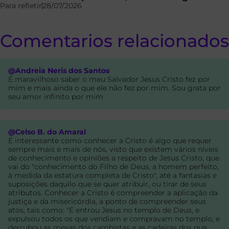
Para refletir
28/07/2026
Comentarios relacionados
@Andreia Neris dos Santos
É maravilhoso saber o meu Salvador Jesus Cristo fez por
mim e mais ainda o que ele não fez por mim. Sou grata por
seu amor infinito por mim
@Celso B. do Amaral
É interessante como conhecer a Cristo é algo que requer
sempre mais e mais de nós, visto que existem vários níveis
de conhecimento e opiniões a respeito de Jesus Cristo, que
vai do "conhecimento do Filho de Deus, a homem perfeito,
à medida da estatura completa de Cristo", até a fantasias e
suposições daquilo que se quer atribuir, ou tirar de seus
atributos. Conhecer a Cristo é compreender a aplicação da
justiça e da misericórdia, a ponto de compreender seus
atos, tais como: "E entrou Jesus no templo de Deus, e
expulsou todos os que vendiam e compravam no templo, e
derrubou as mesas dos cambistas e as cadeiras dos que