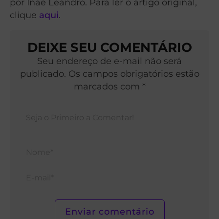
por Inaê Leandro. Para ler o artigo original,
clique
aqui
.
DEIXE SEU COMENTÁRIO
Seu endereço de e-mail não será
publicado. Os campos obrigatórios estão
marcados com *
Nom
E-
mail*