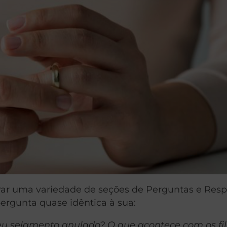
ntrar uma variedade de seções de Perguntas e Resp
rgunta quase idêntica à sua:
u selamento anulado? O que acontece com os fi