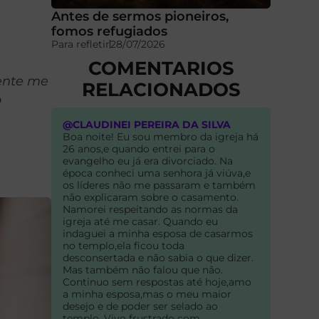
Antes de sermos pioneiros,
fomos refugiados
Para refletir
28/07/2026
COMENTARIOS
ente me
RELACIONADOS
o
@CLAUDINEI PEREIRA DA SILVA
Boa noite! Eu sou membro da igreja há
26 anos,e quando entrei para o
evangelho eu já era divorciado. Na
época conheci uma senhora já viúva,e
os líderes não me passaram e também
não explicaram sobre o casamento.
Namorei respeitando as normas da
igreja até me casar. Quando eu
indaguei a minha esposa de casarmos
no templo,ela ficou toda
desconsertada e não sabia o que dizer.
Mas também não falou que não.
Continuo sem respostas até hoje,amo
a minha esposa,mas o meu maior
desejo e de poder ser selado ao
templo. Vivo frustrado com