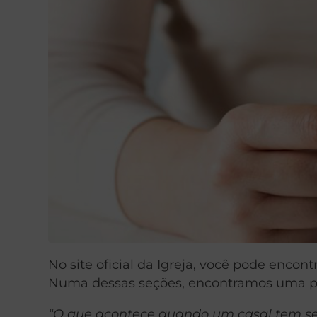
No site oficial da Igreja, você pode enco
Numa dessas seções, encontramos uma pe
“O que acontece quando um casal tem se