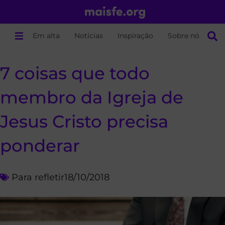
Em alta
Notícias
Inspiração
Sobre nós
7 coisas que todo
membro da Igreja de
Jesus Cristo precisa
ponderar
Para refletir
18/10/2018