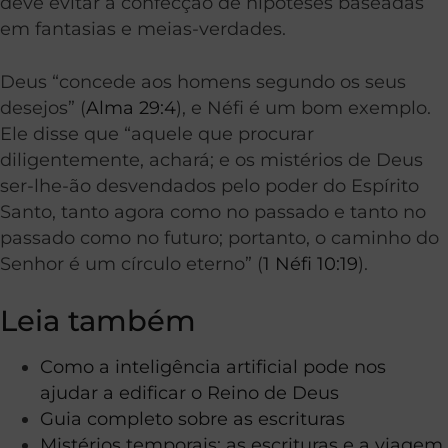
deve evitar a confecção de hipóteses baseadas
em fantasias e meias-verdades.
Deus “concede aos homens segundo os seus
desejos” (
Alma 29:4
), e Néfi é um bom exemplo.
Ele disse que “aquele que procurar
diligentemente, achará; e os mistérios de Deus
ser-lhe-ão desvendados pelo poder do Espírito
Santo, tanto agora como no passado e tanto no
passado como no futuro; portanto, o caminho do
Senhor é um círculo eterno” (
1 Néfi 10:19
).
Leia também
Como a inteligência artificial pode nos
ajudar a edificar o Reino de Deus
Guia completo sobre as
escr
ituras
Mistérios temporais: as escrituras e a viagem