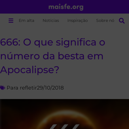
Em alta
Notícias
Inspiração
Sobre nós
666: O que significa o
número da besta em
Apocalipse?
Para refletir
29/10/2018