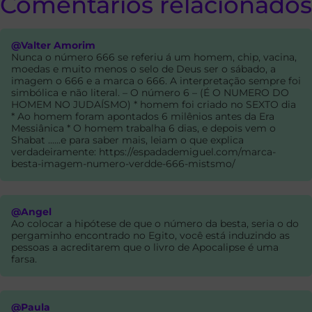
Comentarios relacionados
@Valter Amorim
Nunca o número 666 se referiu á um homem, chip, vacina,
moedas e muito menos o selo de Deus ser o sábado, a
imagem o 666 e a marca o 666. A interpretação sempre foi
simbólica e não literal. – O número 6 – (É O NUMERO DO
HOMEM NO JUDAÍSMO) * homem foi criado no SEXTO dia
* Ao homem foram apontados 6 milênios antes da Era
Messiânica * O homem trabalha 6 dias, e depois vem o
Shabat ......e para saber mais, leiam o que explica
verdadeiramente: https://espadademiguel.com/marca-
besta-imagem-numero-verdde-666-mistsmo/
@Angel
Ao colocar a hipótese de que o número da besta, seria o do
pergaminho encontrado no Egito, você está induzindo as
pessoas a acreditarem que o livro de Apocalipse é uma
farsa.
@Paula