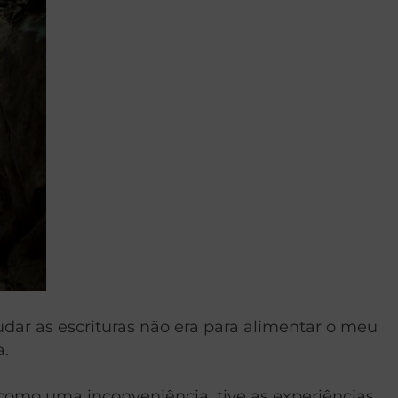
udar as escrituras não era para alimentar o meu
a.
 como uma inconveniência, tive as experiências