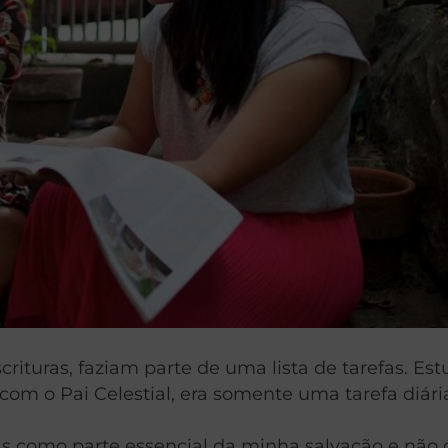
ituras, faziam parte de uma lista de tarefas. Est
com o Pai Celestial, era somente uma tarefa diári
ras como parte essencial da minha salvação e não