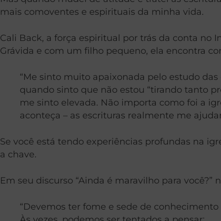
mais comoventes e espirituais da minha vida.
Cali Back, a força espiritual por trás da conta no
Grávida e com um filho pequeno, ela encontra con
“Me sinto muito apaixonada pelo estudo das
quando sinto que não estou “tirando tanto pro
me sinto elevada. Não importa como foi a ig
aconteça – as escrituras realmente me ajuda
Se você está tendo experiências profundas na igre
a chave.
Em seu discurso “Ainda é maravilho para você?” na
“Devemos ter fome e sede de conhecimento esp
Às vezes, podemos ser tentados a pensar: