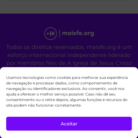
Todos os direitos reservados. maisfe.org é um
esforço internacional independente liderado
por membros fiéis de A Igreja de Jesus Cristo
dos Santos dos Últimos Dias.
Usamos tecnologias como cookies para melhorar sua experiência
Este site não é um site oficial da organização
de navegação e processar dados, como comportamento de
religiosa mencionada acima.
navegação ou identificadores exclusivos. Ao consentir, você nos
Fale Conosco
Políticas de Cookies
ajuda a oferecer o melhor serviço possível. Caso não dê seu
consentimento ou o retire depois, algumas funções e recursos do
site podem não funcionar corretamente.
Aceitar