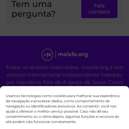
Tem uma
Fale
pergunta?
conosco
Todos os direitos reservados. maisfe.org é um
esforço internacional independente liderado
por membros fiéis de A Igreja de Jesus Cristo
dos Santos dos Últimos Dias.
Usamos tecnologias como cookies para melhorar sua experiência
Este site não é um site oficial da organização
de navegação e processar dados, como comportamento de
religiosa mencionada acima.
navegação ou identificadores exclusivos. Ao consentir, você nos
Fale Conosco
Políticas de Cookies
ajuda a oferecer o melhor serviço possível. Caso não dê seu
consentimento ou o retire depois, algumas funções e recursos do
site podem não funcionar corretamente.