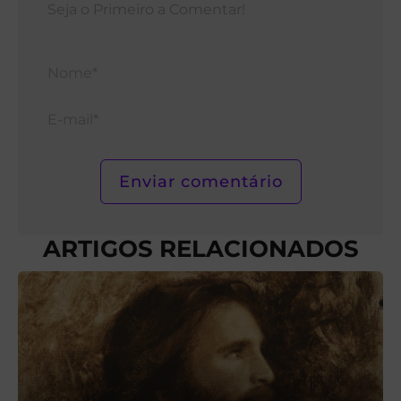
Nom
E-
mail*
ARTIGOS RELACIONADOS