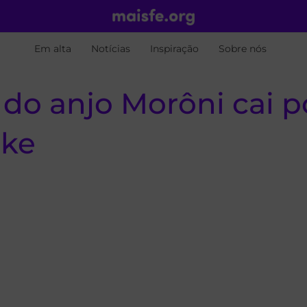
Em alta
Notícias
Inspiração
Sobre nós
do anjo Morôni cai p
ake