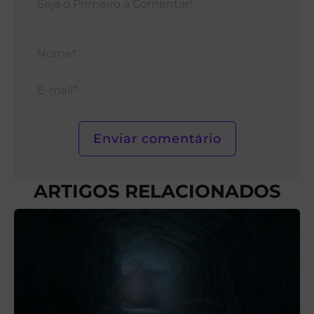
Nom
E-
mail*
ARTIGOS RELACIONADOS