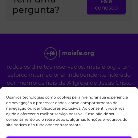
Fale
pergunta?
conosco
Todos os direitos reservados. maisfe.org é um
esforço internacional independente liderado
por membros fiéis de A Igreja de Jesus Cristo
dos Santos dos Últimos Dias.
Usamos tecnologias como cookies para melhorar sua experiência
Este site não é um site oficial da organização
de navegação e processar dados, como comportamento de
religiosa mencionada acima.
navegação ou identificadores exclusivos. Ao consentir, você nos
Fale Conosco
Políticas de Cookies
ajuda a oferecer o melhor serviço possível. Caso não dê seu
consentimento ou o retire depois, algumas funções e recursos do
site podem não funcionar corretamente.