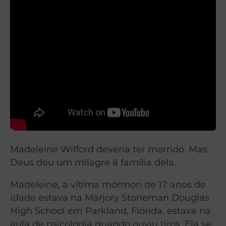
Madeleine Wilford deveria ter morrido. Mas
Deus deu um milagre à família dela.
Madeleine, a vítima mórmon de 17 anos de
idade estava na Marjory Stoneman Douglas
High School em Parkland, Flórida, estava na
aula de psicologia quando ouviu tiros. Ela se