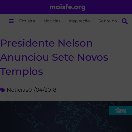
Em alta
Notícias
Inspiração
Sobre nós
Presidente Nelson
Anunciou Sete Novos
Templos
Notícias
01/04/2018