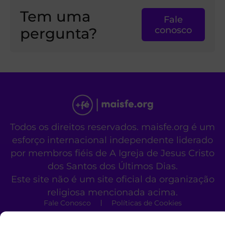
Tem uma
Fale
pergunta?
conosco
Todos os direitos reservados. maisfe.org é um
esforço internacional independente liderado
por membros fiéis de A Igreja de Jesus Cristo
dos Santos dos Últimos Dias.
Este site não é um site oficial da organização
religiosa mencionada acima.
Fale Conosco
Políticas de Cookies