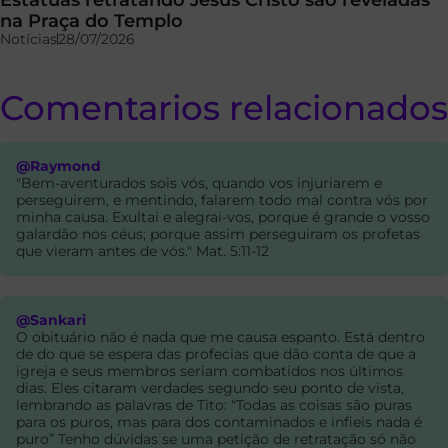
na Praça do Templo
Notícias
28/07/2026
Comentarios relacionados
@Raymond
"Bem-aventurados sois vós, quando vos injuriarem e
perseguirem, e mentindo, falarem todo mal contra vós por
minha causa. Exultai e alegrai-vos, porque é grande o vosso
galardão nos céus; porque assim perseguiram os profetas
que vieram antes de vós." Mat. 5:11-12
@Sankari
O obituário não é nada que me causa espanto. Está dentro
de do que se espera das profecias que dão conta de que a
igreja e seus membros seriam combatidos nos últimos
dias. Eles citaram verdades segundo seu ponto de vista,
lembrando as palavras de Tito: “Todas as coisas são puras
para os puros, mas para dos contaminados e infieis nada é
puro” Tenho dúvidas se uma petição de retratação só não