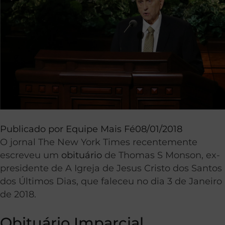
Publicado por
Equipe Mais Fé
08/01/2018
O jornal The New York Times recentemente
escreveu um
obituário
de Thomas S Monson, ex-
presidente de A Igreja de Jesus Cristo dos Santos
dos Últimos Dias, que faleceu no dia 3 de Janeiro
de 2018.
Obituário Imparcial