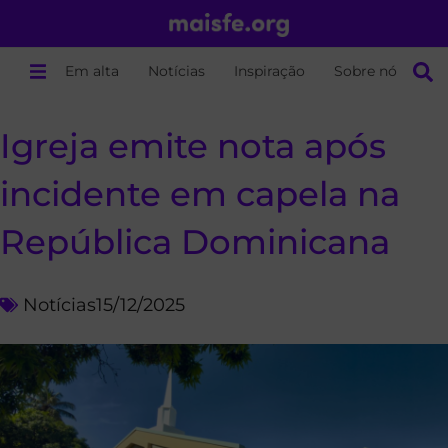
Em alta
Notícias
Inspiração
Sobre nós
Igreja emite nota após
incidente em capela na
República Dominicana
Notícias
15/12/2025