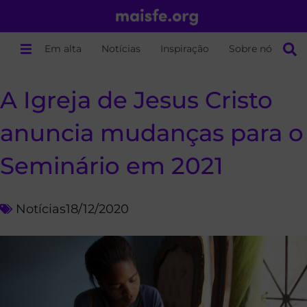
Em alta
Notícias
Inspiração
Sobre nós
A Igreja de Jesus Cristo
anuncia mudanças para o
Seminário em 2021
Notícias
18/12/2020