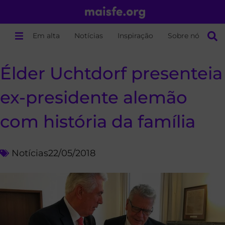
Em alta
Notícias
Inspiração
Sobre nós
Élder Uchtdorf presenteia
ex-presidente alemão
com história da família
Notícias
22/05/2018