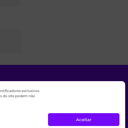
ificadores exclusivos.
 liderado por membros fiéis de A
sos do site podem não
.
ionada acima.
Aceitar