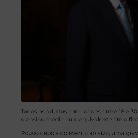
Todos os adultos com idades entre 18 e 30 
o ensino médio ou o equivalente até o fina
Pouco depois do evento ao vivo, uma grava