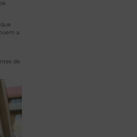
ba
, que
inuem a
antes de