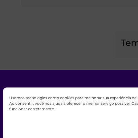
Tem
Usamos tecnologias como cookies para melhorar sua experiência de
Todos os direitos reservados. m
Ao consentir, você nos ajuda a oferecer o melhor serviço possível. C
funcionar corretamente.
Este site nã