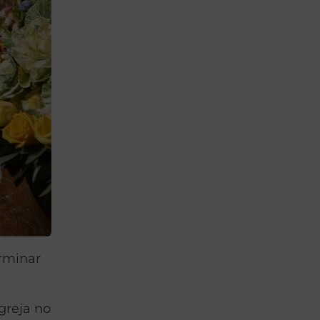
erminar
greja no