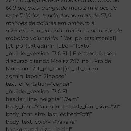
2016, a Igreja esteve envolvida em mais de
600 projetos, atingindo mais 2 milhões de
beneficiários, tendo doado mais de 53,6
milhões de dólares em dinheiro e
assistência material e milhares de horas de
trabalho voluntário. ”
[/et_pb_testimonial]
[et_pb_text admin_label=”Texto”
_builder_version=”3.0.51″] Ele concluiu seu
discurso citando Mosias 2:17, no Livro de
Mórmon: [/et_pb_text][et_pb_blurb
admin_label=”Sinopse”
text_orientation=”center”
_builder_version=”3.0.51″
header_line_height=”1.7em”
body_font=”Cardo||on||” body_font_size=”21″
body_font_size_last_edited=”off|”
body_text_color=”#7a7a7a”
background_size=”initial”