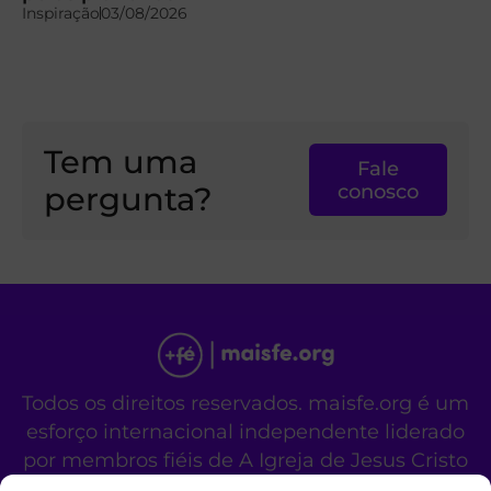
Inspiração
03/08/2026
Tem uma
Fale
pergunta?
conosco
Todos os direitos reservados. maisfe.org é um
esforço internacional independente liderado
por membros fiéis de A Igreja de Jesus Cristo
dos Santos dos Últimos Dias.