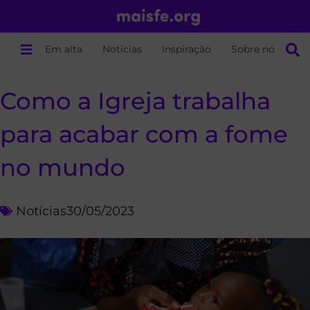
Em alta
Notícias
Inspiração
Sobre nós
Como a Igreja trabalha
para acabar com a fome
no mundo
Notícias
30/05/2023