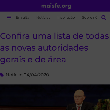
Em alta
Notícias
Inspiração
Sobre nós
Confira uma lista de todas
as novas autoridades
gerais e de área
Notícias
04/04/2020