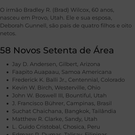
O irmão Bradley R. (Brad) Wilcox, 60 anos,
nasceu em Provo, Utah. Ele e sua esposa,
Deborah Gunnell, são pais de quatro filhos e oito
netos.
58 Novos Setenta de Área
Jay D. Andersen, Gilbert, Arizona
Faapito Auapaau, Samoa Americana
Frederick K. Balli Jr., Centennial, Colorado
Kevin W. Birch, Westerville, Ohio
John W. Boswell III, Bountiful, Utah
J. Francisco Bührer, Campinas, Brasil
Suchat Chaichana, Bangkok, Tailândia
Matthew R. Clarke, Sandy, Utah
L. Guido Cristobal, Chosica, Peru
Edmarc R. Dumas, Talisay, Filipinas