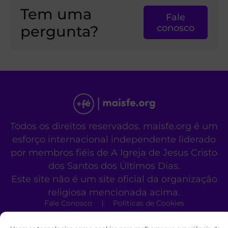
Tem uma
Fale
pergunta?
conosco
Todos os direitos reservados. maisfe.org é um
esforço internacional independente liderado
por membros fiéis de A Igreja de Jesus Cristo
dos Santos dos Últimos Dias.
Este site não é um site oficial da organização
religiosa mencionada acima.
Fale Conosco
Políticas de Cookies