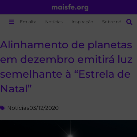
Em alta
Notícias
Inspiração
Sobre nós
Alinhamento de planetas
em dezembro emitirá luz
semelhante à “Estrela de
Natal”
Notícias
03/12/2020