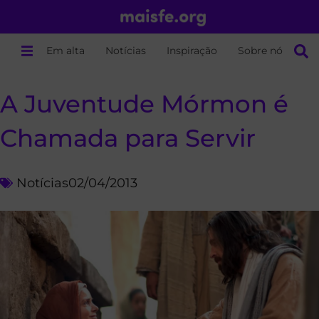
Em alta
Notícias
Inspiração
Sobre nós
A Juventude Mórmon é
Chamada para Servir
Notícias
02/04/2013