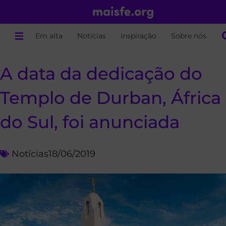
Em alta
Notícias
Inspiração
Sobre nós
A data da dedicação do
Templo de Durban, África
do Sul, foi anunciada
Notícias
18/06/2019