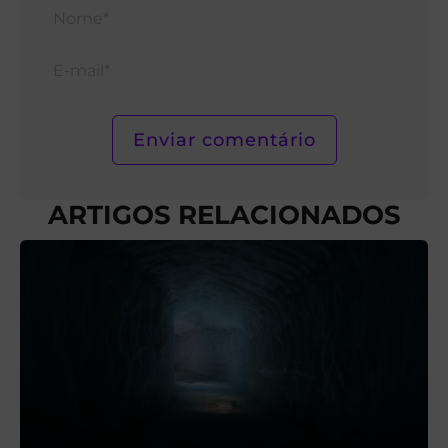
Nom
E-
mail*
ARTIGOS RELACIONADOS