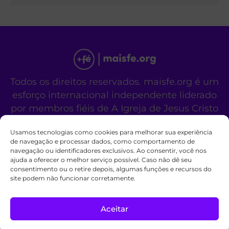
Todos os direitos reservados. maisfe.org é um
esforço internacional independente liderado
por membros fiéis de A Igreja de Jesus Cristo
dos Santos dos Últimos Dias.
Usamos tecnologias como cookies para melhorar sua experiência
Este site não é um site oficial da organização
de navegação e processar dados, como comportamento de
religiosa mencionada acima.
navegação ou identificadores exclusivos. Ao consentir, você nos
Fale Conosco
Políticas de Cookies
ajuda a oferecer o melhor serviço possível. Caso não dê seu
consentimento ou o retire depois, algumas funções e recursos do
site podem não funcionar corretamente.
Aceitar