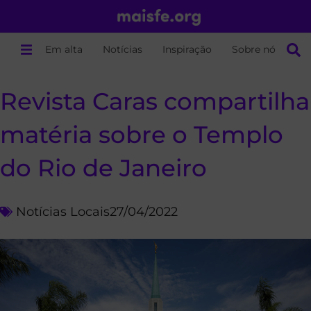
Em alta
Notícias
Inspiração
Sobre nós
Revista Caras compartilha
matéria sobre o Templo
do Rio de Janeiro
Notícias Locais
27/04/2022