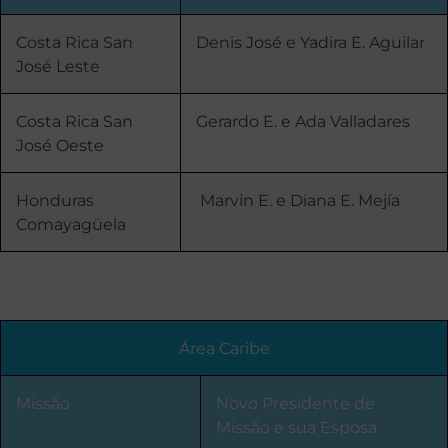
Costa Rica San
Denis José e Yadira E. Aguilar
José Leste
Costa Rica San
Gerardo E. e Ada Valladares
José Oeste
Honduras
Marvin E. e Diana E. Mejía
Comayagüela
Área Caribe
Missão
Novo Presidente de
Missão e sua Esposa