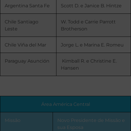
Argentina Santa Fe
Scott D. e Janice B. Hintze
Chile Santiago
W. Todd e Carrie Parrott
Leste
Brotherson
Chile Viña del Mar
Jorge L. e Marina E. Romeu
Paraguay Asunción
Kimball R. e Christine E.
Hansen
Área América Central
Missão
Novo Presidente de Missão e
sua Esposa