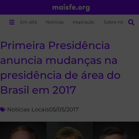
Em alta
Notícias
Inspiração
Sobre nós
Primeira Presidência
anuncia mudanças na
presidência de área do
Brasil em 2017
Notícias Locais
05/05/2017