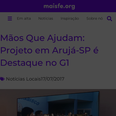
Em alta
Notícias
Inspiração
Sobre nós
Mãos Que Ajudam:
Projeto em Arujá-SP é
Destaque no G1
Notícias Locais
17/07/2017