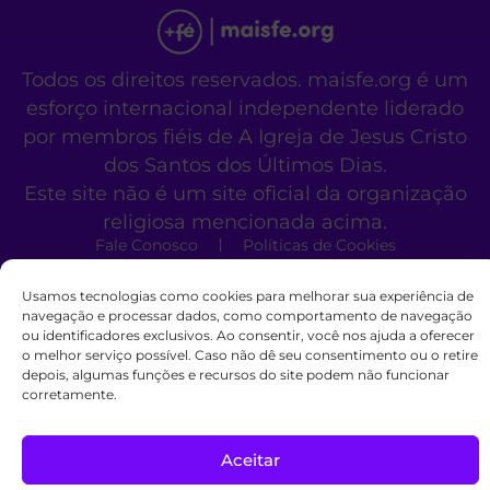
Todos os direitos reservados. maisfe.org é um
esforço internacional independente liderado
por membros fiéis de A Igreja de Jesus Cristo
dos Santos dos Últimos Dias.
Este site não é um site oficial da organização
religiosa mencionada acima.
Fale Conosco
Políticas de Cookies
Usamos tecnologias como cookies para melhorar sua experiência de
navegação e processar dados, como comportamento de navegação
ou identificadores exclusivos. Ao consentir, você nos ajuda a oferecer
o melhor serviço possível. Caso não dê seu consentimento ou o retire
depois, algumas funções e recursos do site podem não funcionar
corretamente.
Aceitar